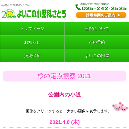
新潟市中央区の小児科。
トップページ
当院について
お知らせ
Web予約
病児保育
よいこの部屋
桜の定点観察 2021
公園内の小道
画像をクリックすると、大きい画像を表示します。
2021.4.8 (木)