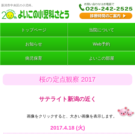
新潟市中央区の小児科。
トップページ
当院について
お知らせ
Web予約
病児保育
よいこの部屋
桜の定点観察 2017
サテライト新潟の近く
画像をクリックすると、大きい画像を表示します。
2017.4.18 (火)