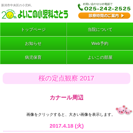
新潟市中央区の小児科。
トップページ
当院について
お知らせ
Web予約
病児保育
よいこの部屋
桜の定点観察 2017
カナール周辺
画像をクリックすると、大きい画像を表示します。
2017.4.18 (火)