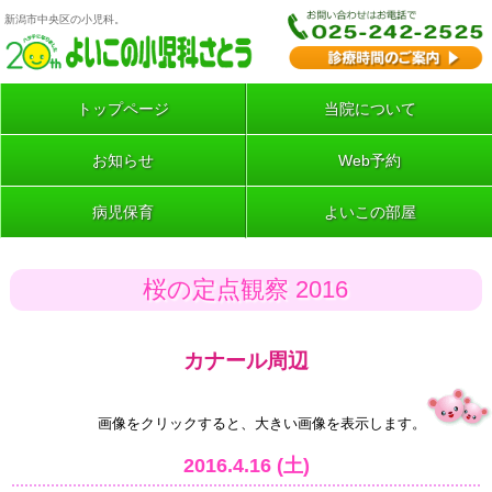
新潟市中央区の小児科。
トップページ
当院について
お知らせ
Web予約
病児保育
よいこの部屋
桜の定点観察 2016
カナール周辺
画像をクリックすると、大きい画像を表示します。
2016.4.16 (土)